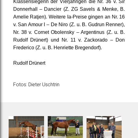
Klassensiegerin der Vierjährigen die Nr. 36 v. Sir
Donnerhall – Dancier (Z. ZG Savels & Menke, B.
Amelie Ratjen). Weitere Ia-Preise gingen an Nr. 16
v. San Amour I – De Niro (Z. u. B. Gudrun Renner),
Nr. 38 v. Cornet Obolensky – Argentinus (Z. u. B.
Rudolf Drünert) und Nr. 11 v. Zackorado – Don
Frederico (Z. u. B. Henriette Bregendorf).
Rudolf Drünert
Fotos: Dieter Uschtrin