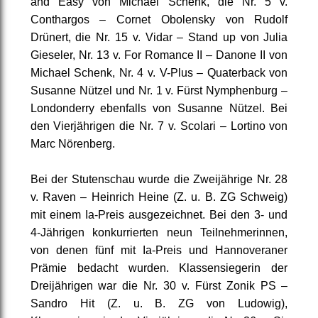
and Easy von Michael Schenk, die Nr. 5 v.
Conthargos – Cornet Obolensky von Rudolf
Drünert, die Nr. 15 v. Vidar – Stand up von Julia
Gieseler, Nr. 13 v. For Romance II – Danone II von
Michael Schenk, Nr. 4 v. V-Plus – Quaterback von
Susanne Nützel und Nr. 1 v. Fürst Nymphenburg –
Londonderry ebenfalls von Susanne Nützel. Bei
den Vierjährigen die Nr. 7 v. Scolari – Lortino von
Marc Nörenberg.
Bei der Stutenschau wurde die Zweijährige Nr. 28
v. Raven – Heinrich Heine (Z. u. B. ZG Schweig)
mit einem Ia-Preis ausgezeichnet. Bei den 3- und
4-Jährigen konkurrierten neun Teilnehmerinnen,
von denen fünf mit Ia-Preis und Hannoveraner
Prämie bedacht wurden. Klassensiegerin der
Dreijährigen war die Nr. 30 v. Fürst Zonik PS –
Sandro Hit (Z. u. B. ZG von Ludowig),