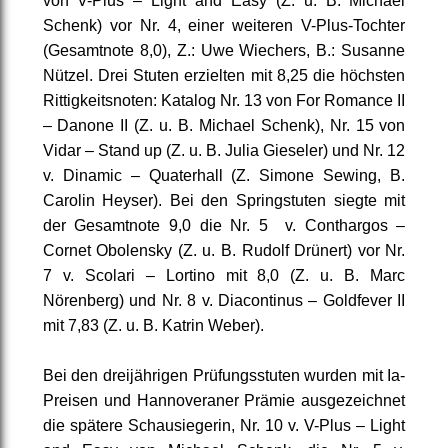
von V-Plus – Light and Easy (Z. u. B. Michael
Schenk) vor Nr. 4, einer weiteren V-Plus-Tochter
(Gesamtnote 8,0), Z.: Uwe Wiechers, B.: Susanne
Nützel. Drei Stuten erzielten mit 8,25 die höchsten
Rittigkeitsnoten: Katalog Nr. 13 von For Romance II
– Danone II (Z. u. B. Michael Schenk), Nr. 15 von
Vidar – Stand up (Z. u. B. Julia Gieseler) und Nr. 12
v. Dinamic – Quaterhall (Z. Simone Sewing, B.
Carolin Heyser). Bei den Springstuten siegte mit
der Gesamtnote 9,0 die Nr. 5 v. Conthargos –
Cornet Obolensky (Z. u. B. Rudolf Drünert) vor Nr.
7 v. Scolari – Lortino mit 8,0 (Z. u. B. Marc
Nörenberg) und Nr. 8 v. Diacontinus – Goldfever II
mit 7,83 (Z. u. B. Katrin Weber).
Bei den dreijährigen Prüfungsstuten wurden mit Ia-
Preisen und Hannoveraner Prämie ausgezeichnet
die spätere Schausiegerin, Nr. 10 v. V-Plus – Light