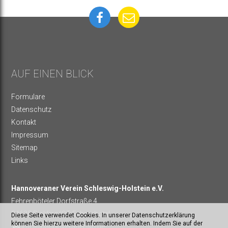
AUF EINEN BLICK
Formulare
Datenschutz
Kontakt
Impressum
Sitemap
Links
Hannoveraner Verein Schleswig-Holstein e.V.
Fehrenböteler Dorfstraße 4
24635 Rickling/OT Fehrenbötel
Diese Seite verwendet Cookies. In unserer Datenschutzerklärung
können Sie hierzu weitere Informationen erhalten. Indem Sie auf der
info@hannoveraner-sh.de